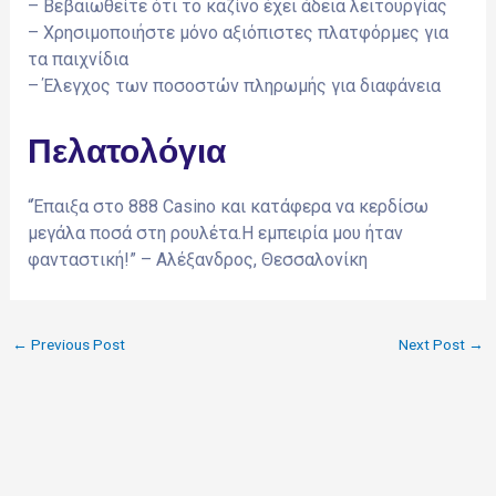
– Βεβαιωθείτε ότι το καζίνο έχει άδεια λειτουργίας
– Χρησιμοποιήστε μόνο αξιόπιστες πλατφόρμες για
τα παιχνίδια
– Έλεγχος των ποσοστών πληρωμής για διαφάνεια
Πελατολόγια
“Έπαιξα στο 888 Casino και κατάφερα να κερδίσω
μεγάλα ποσά στη ρουλέτα.Η εμπειρία μου ήταν
φανταστική!” – Αλέξανδρος, Θεσσαλονίκη
←
Previous Post
Next Post
→