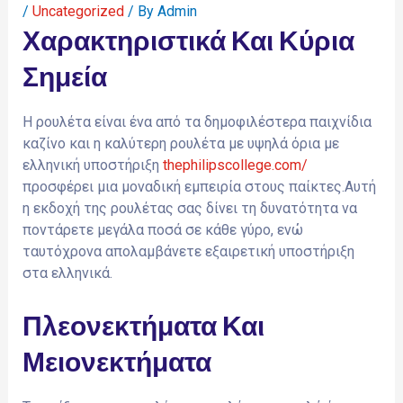
/
Uncategorized
/ By
Admin
Χαρακτηριστικά Και Κύρια
Σημεία
Η ρουλέτα είναι ένα από τα δημοφιλέστερα παιχνίδια
καζίνο και η καλύτερη ρουλέτα με υψηλά όρια με
ελληνική υποστήριξη
thephilipscollege.com/
προσφέρει μια μοναδική εμπειρία στους παίκτες.Αυτή
η εκδοχή της ρουλέτας σας δίνει τη δυνατότητα να
ποντάρετε μεγάλα ποσά σε κάθε γύρο, ενώ
ταυτόχρονα απολαμβάνετε εξαιρετική υποστήριξη
στα ελληνικά.
Πλεονεκτήματα Και
Μειονεκτήματα