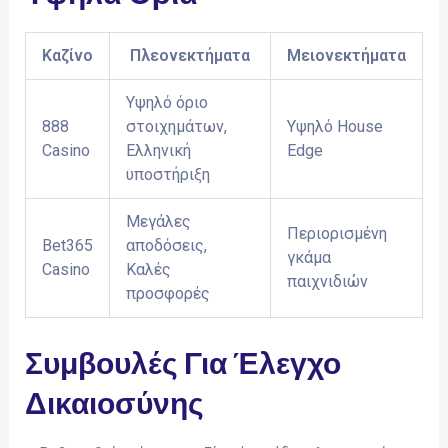
Καζίνο
Πλεονεκτήματα
Μειονεκτήματα
Υψηλό όριο
888
στοιχημάτων,
Υψηλό House
Casino
Ελληνική
Edge
υποστήριξη
Μεγάλες
Περιορισμένη
Bet365
αποδόσεις,
γκάμα
Casino
Καλές
παιχνιδιών
προσφορές
Συμβουλές Για Έλεγχο
Δικαιοσύνης