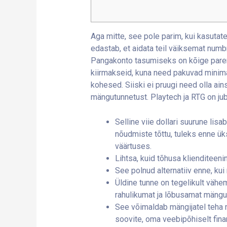
Aga mitte, see pole parim, kui kasutat
edastab, et aidata teil väiksemat numbr
Pangakonto tasumiseks on kõige parem
kiirmakseid, kuna need pakuvad minima
kohesed. Siiski ei pruugi need olla ai
mängutunnetust.
Playtech ja RTG on ju
Selline viie dollari suurune li
nõudmiste tõttu, tuleks enne ük
väärtuses.
Lihtsa, kuid tõhusa klienditeen
See polnud alternatiiv enne, kui 
Üldine tunne on tegelikult vähe
rahulikumat ja lõbusamat mängu
See võimaldab mängijatel teha m
soovite, oma veebipõhiselt fina