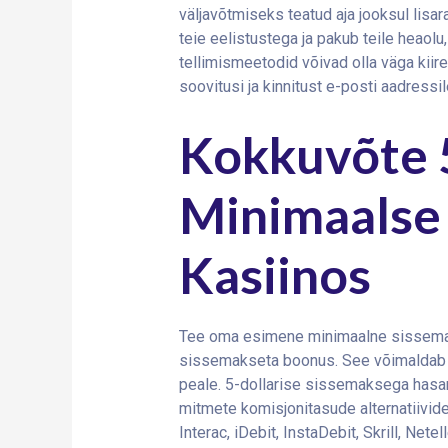
väljavõtmiseks teatud aja jooksul lisa
teie eelistustega ja pakub teile heaol
tellimismeetodid võivad olla väga kiir
soovitusi ja kinnitust e-posti aadressil
Kokkuvõte 5
Minimaalse
Kasiinos
Tee oma esimene minimaalne sissemaks
sissemakseta boonus. See võimaldab su
peale. 5-dollarise sissemaksega has
mitmete komisjonitasude alternatiivide 
Interac, iDebit, InstaDebit, Skrill, Net