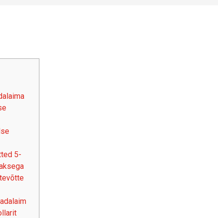
dalaima
se
lse
ted 5-
maksega
tevõtte
madalaim
larit