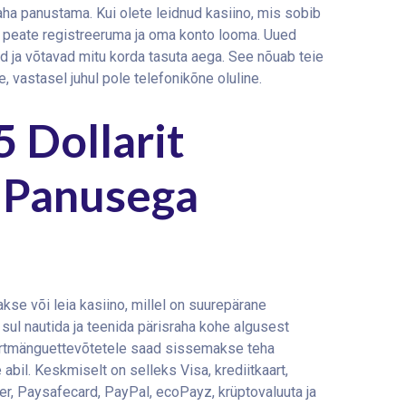
raha panustama. Kui olete leidnud kasiino, mis sobib
u, peate registreeruma ja oma konto looma. Uued
ed ja võtavad mitu korda tasuta aega. See nõuab teie
e, vastasel juhul pole telefonikõne oluline.
 Dollarit
 Panusega
e või leia kasiino, millel on suurepärane
l nautida ja teenida pärisraha kohe algusest
artmänguettevõtetele saad sissemakse teha
abil. Keskmiselt on selleks Visa, krediitkaart,
eller, Paysafecard, PayPal, ecoPayz, krüptovaluuta ja