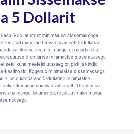
a 5 Dollarit
ad kasu 5-dollaristest minimaalse sissemaksega
treeritud mängijad teevad tavaliselt 5-dollarise
utada valdkonna peamisi mänge, et omada raha.
suurepärase 5-dollarise minimaalse sissemaksega
liseid, kuna meelelahutusaeg on pikk ja kindla
ine-kasiinosid. Kogenud minimaalse sissemaksega
illel on suurepärane 5-dollarine minimaalne
 online-kasiinod nõuavad vähemalt 10-dollarise
risraha mänge, lauamänge, reaalajas diilerimänge
 sissemaksega.