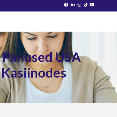
ad Panused USA
 Kasiinodes