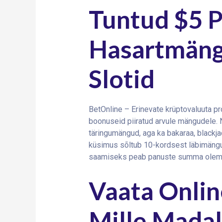
Tuntud $5 
Hasartmäng
Slotid
BetOnline – Erinevate krüptovaluuta p
boonuseid piiratud arvule mängudele.
täringumängud, aga ka bakaraa, blackj
küsimus sõltub 10-kordsest läbimängu
saamiseks peab panuste summa olema 
Vaata Onlin
Mille Mada