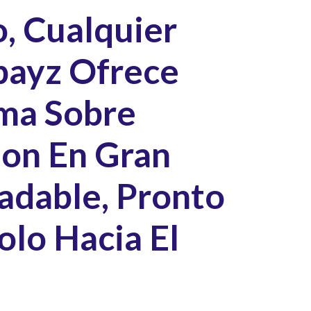
o, Cualquier
payz Ofrece
ma Sobre
on En Gran
adable, Pronto
lo Hacia El
o