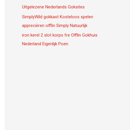
Uitgelezene Nederlands Goksites
SimplyWild gokkast Kosteloos spelen
appreciëren offlin Simply Natuurlijk
iron kerel 2 slot korps fre Offlin Gokhuis
Nederland Eigenlijk Poen