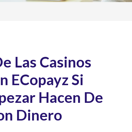
e Las Casinos
n ECopayz Si
pezar Hacen De
on Dinero