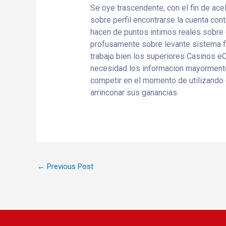
Se oye trascendente, con el fin de acel
sobre perfil encontrarse la cuenta con
hacen de puntos intimos reales sobre 
profusamente sobre levante sistema 
trabajo bien los superiores Casinos eC
necesidad los informacion mayormente
competir en el momento de utilizan
arrinconar sus ganancias.
←
Previous Post