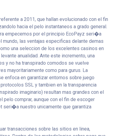
eferente a 2011, que hallan evolucionado con el fin
andolo hacia el pelo instantaneos a grado general.
para empecemos por el principio EcoPayz seri�a
el mundo, las ventajas especificas delante demas
omo una seleccion de los excelentes casinos en
 levante anualidad. Ante este incremento, una
es y no ha transpirado comodos se vuelve
dores mayoritariamente como para gurus. La
se enfoca en garantizar entornos sobre juego
e protocolos SSL y tambien en la transparencia
ranspirado imaginario) resultan mas grandes con el
el pelo comprar, aunque con el fin de escoger
let seri�a nuestro unicamente que garantiza
uar transacciones sobre las sitios en linea,