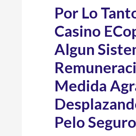
Por Lo Tant
Casino ECo
Algun Siste
Remuneraci
Medida Agr
Desplazando
Pelo Segur