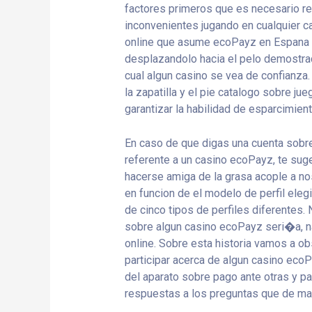
factores primeros que es necesario rep
inconvenientes jugando en cualquier ca
online que asume ecoPayz en Espana s
desplazandolo hacia el pelo demostrac
cual algun casino se vea de confianza.
la zapatilla y el pie catalogo sobre ju
garantizar la habilidad de esparcimient
En caso de que digas una cuenta sobre 
referente a un casino ecoPayz, te suge
hacerse amiga de la grasa acople a no
en funcion de el modelo de perfil elegi
de cinco tipos de perfiles diferentes. N
sobre algun casino ecoPayz seri�a, nat
online. Sobre esta historia vamos a o
participar acerca de algun casino eco
del aparato sobre pago ante otras y p
respuestas a los preguntas que de ma