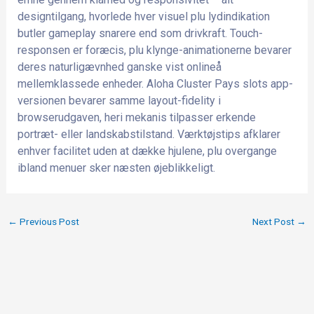
designtilgang, hvorlede hver visuel plu lydindikation
butler gameplay snarere end som drivkraft. Touch-
responsen er foræcis, plu klynge-animationerne bevarer
deres naturligævnhed ganske vist onlineå
mellemklassede enheder. Aloha Cluster Pays slots app-
versionen bevarer samme layout-fidelity i
browserudgaven, heri mekanis tilpasser erkende
portræt- eller landskabstilstand. Værktøjstips afklarer
enhver facilitet uden at dække hjulene, plu overgange
ibland menuer sker næsten øjeblikkeligt.
←
Previous Post
Next Post
→