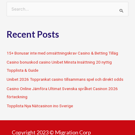
S
e
a
Recent Posts
r
c
h
15+ Bonusar inte med omsättningskrav Casino & Betting Tilläg
f
Casino bonuskod casino Unibet Minsta Insättning 20 nyttig
o
Topplista & Guide
r
Unibet 2026 Topprankat casino tillsammans spel och direkt odds
:
Casino Online Jämföra Ultimat Svenska språket Casinon 2026 ️
förteckning
Topplista Nya Nätcasinon ino Sverige
Copyright 2023 © Migration Corp