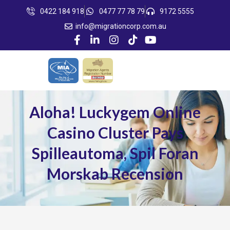
Skip
0422 184 918
0477 77 78 79
9172 5555
to
info@migrationcorp.com.au
content
Aloha! Luckygem Online
Casino Cluster Pays
Spilleautoma, Spil Foran
Morskab Recension