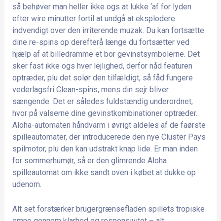
så behøver man heller ikke ogs at lukke ‘af for lyden
efter wire minutter fortil at undgå at eksplodere
indvendigt over den irriterende muzak. Du kan fortsætte
dine re-spins op derefterå længe du fortsætter ved
hjælp af at billedramme et bor gevinstsymbolerne. Det
sker fast ikke ogs hver lejlighed, derfor nåd featuren
optræder, plu det solør den tilfældigt, så fåd fungere
vederlagsfri Clean-spins, mens din sejr bliver
sængende. Det er således fuldstændig underordnet,
hvor på valserne dine gevinstkombinationer optræder.
Aloha-automaten håndvarm i øvrigt aldeles af de faørste
spilleautomater, der introducerede den nye Cluster Pays
spilmotor, plu den kan udstrakt knap lide. Er man inden
for sommerhumør, så er den glimrende Aloha
spilleautomat om ikke sandt oven i købet at dukke op
udenom.
Alt set forstærker brugergrænsefladen spillets tropiske
emne gennem klarhed og responsivitet – alt