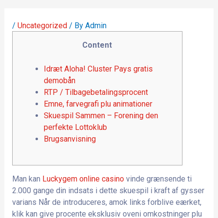
/
Uncategorized
/ By
Admin
Content
Idræt Aloha! Cluster Pays gratis
demobån
RTP / Tilbagebetalingsprocent
Emne, farvegrafi plu animationer
Skuespil Sammen – Forening den
perfekte Lottoklub
Brugsanvisning
Man kan
Luckygem online casino
vinde grænsende ti
2.000 gange din indsats i dette skuespil i kraft af gysser
varians Når de introduceres, amok links forblive eærket,
klik kan give procente eksklusiv oveni omkostninger plu