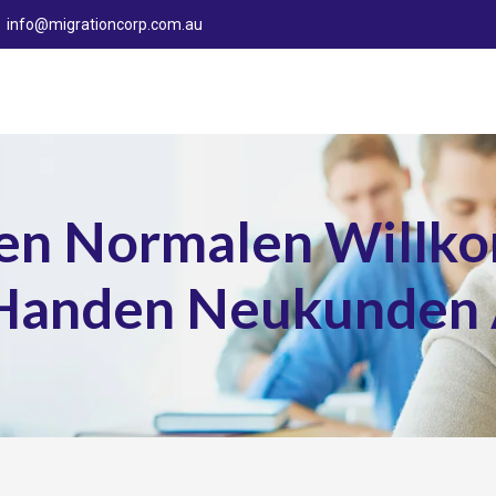
info@migrationcorp.com.au
en Normalen Will
u Handen Neukunden