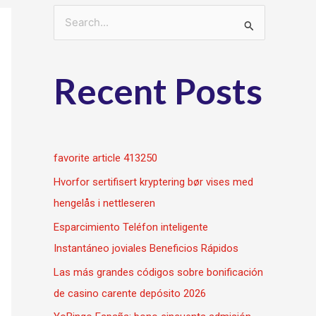
S
e
a
Recent Posts
r
c
h
f
favorite article 413250
o
Hvorfor sertifisert kryptering bør vises med
r
hengelås i nettleseren
:
Esparcimiento Teléfon inteligente
Instantáneo joviales Beneficios Rápidos
Las más grandes códigos sobre bonificación
de casino carente depósito 2026