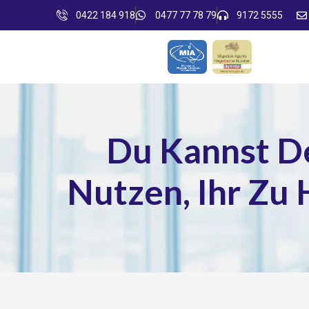
Skip
0422 184 918
0477 77 78 79
9172 5555
to
content
Du Kannst D
Nutzen, Ihr Z