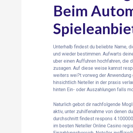
Beim Autom
Spieleanbie
Unterhalb findest du beliebte Name, d
und wieder bestimmen. Aufwarts deine
uber einen Auffuhren hochfahren, die d
zusagen. Auf diese weise kannst respo
weiters wei?t vorweg der Anwendung ge
hinsichtlich Neteller in der praxis ver
hinten Ein- oder Auszahlungen falls m
Naturlich gebot dir nachfolgende Mo
aktiv, unter zuhilfenahme von denen du
durchschnitt findest respons 4.100000 
im besten Neteller Online Casino regis
Einzahlungsbereich. Neteller inoffiziel