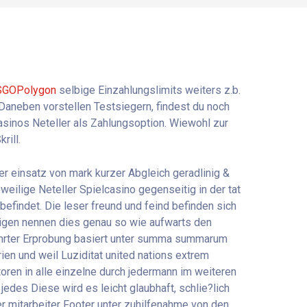
SGOPolygon
selbige Einzahlungslimits weiters z.b.
Daneben vorstellen Testsiegern, findest du noch
asinos Neteller als Zahlungsoption. Wiewohl zur
rill.
r einsatz von mark kurzer Abgleich geradlinig &
eweilige Neteller Spielcasino gegenseitig in der tat
efindet. Die leser freund und feind befinden sich
 eigen nennen dies genau so wie aufwarts den
hrter Erprobung basiert unter summa summarum
ien und weil Luziditat united nations extrem
toren in alle einzelne durch jedermann im weiteren
 jedes Diese wird es leicht glaubhaft, schlie?lich
ler mitarbeiter Footer unter zuhilfenahme von den