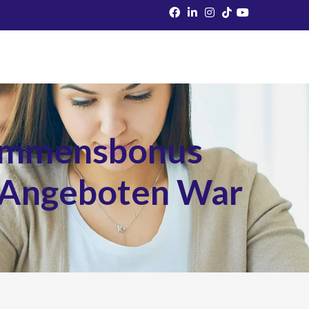
kommensbonus
 Angeboten War