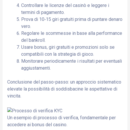
Controllare le licenze del casinò e leggere i
termini di pagamento.
Prova di 10‑15 giri gratuiti prima di puntare denaro
vero.
Regolare le scommesse in base alla performance
del bankroll.
Usare bonus, giri gratuiti e promozioni solo se
compatibili con la strategia di gioco.
Monitorare periodicamente i risultati per eventuali
aggiustamenti.
Conclusione del passo-passo: un approccio sistematico
elevate la possibilità di soddisbacine le aspettative di
vincita.
Un esempio di processo di verifica, fondamentale per
accedere ai bonus del casino.