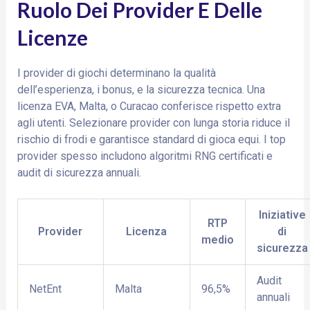
Ruolo Dei Provider E Delle
Licenze
I provider di giochi determinano la qualità
dell’esperienza, i bonus, e la sicurezza tecnica. Una
licenza EVA, Malta, o Curacao conferisce rispetto extra
agli utenti. Selezionare provider con lunga storia riduce il
rischio di frodi e garantisce standard di gioca equi. I top
provider spesso includono algoritmi RNG certificati e
audit di sicurezza annuali.
Iniziative
RTP
Provider
Licenza
di
medio
sicurezza
Audit
NetEnt
Malta
96,5%
annuali