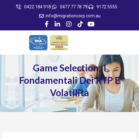
Skip
0422 184 918
0477 77 78 79
9172 5555
to
info@migrationcorp.com.au
content
Game Selection: I
Fondamentali Dei RTP E
Volatilità