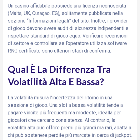
Un casino affidabile possiede una licenza riconosciuta
(Malta, UK, Curaçao, EG), solitamente pubblicata nella
sezione “Informazioni legali” del sito. Inoltre, i provider
di gioco devono avere audit di sicurezza indipendenti e
rispettare standard di gioco equo. Verificare recensioni
di settore e controllare se l’operatore utilizza software
RNG certificato sono ulteriori stadi di conferma.
Qual È La Differenza Tra
Volatilità Alta E Bassa?
La volatilità misura l’incertezza del ritorno in una
sessione di gioco. Una slot a bassa volatilità tende a
pagare vincite più frequenti ma modeste, idealla per
giocatori che cercano consistenza. Al contrario, la
volatilità alta può offrire premi più grandi ma rari, adatta a
chi può sostenere perdite più marcate in cerca di jackpot.