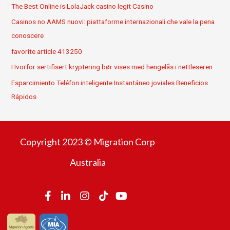
h
The Best Online is LolaJack casino legit Casino
f
Casinos no AAMS nuovi: piattaforme internazionali che vale la pena
o
conoscere
r
favorite article 413250
:
Hvorfor sertifisert kryptering bør vises med hengelås i nettleseren
Esparcimiento Teléfon inteligente Instantáneo joviales Beneficios
Rápidos
Copyright 2023 © Migration Corp
Australia