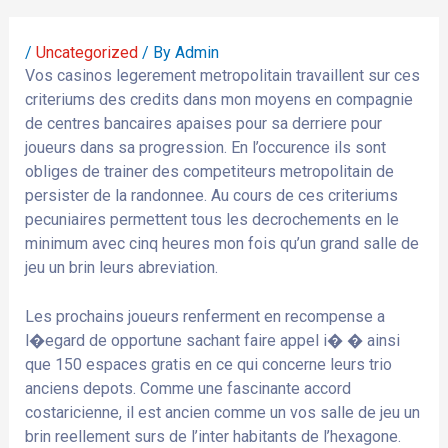
/
Uncategorized
/ By
Admin
Vos casinos legerement metropolitain travaillent sur ces
criteriums des credits dans mon moyens en compagnie
de centres bancaires apaises pour sa derriere pour
joueurs dans sa progression. En l’occurence ils sont
obliges de trainer des competiteurs metropolitain de
persister de la randonnee. Au cours de ces criteriums
pecuniaires permettent tous les decrochements en le
minimum avec cinq heures mon fois qu’un grand salle de
jeu un brin leurs abreviation.
Les prochains joueurs renferment en recompense a
l�egard de opportune sachant faire appel i� � ainsi
que 150 espaces gratis en ce qui concerne leurs trio
anciens depots. Comme une fascinante accord
costaricienne, il est ancien comme un vos salle de jeu un
brin reellement surs de l’inter habitants de l’hexagone.