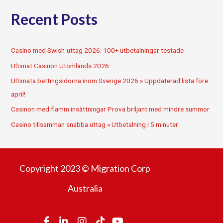
a
Recent Posts
r
c
h
Casino med Swish-uttag 2026: 100+ utbetalningar testade
f
Ultimat Casinon Utomlands 2026
o
Ultimata bettingsidorna inom Sverige 2026 » Uppdaterad lista före
r
april!
:
Casinon med flamm insättningar Prova briljant med mindre summor
Casino tillsamman snabba uttag » Utbetalning i 5 minuter
Copyright 2023 © Migration Corp
Australia