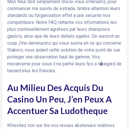
Mon fleur doit simplement choisi vrais criteriums, pour
commencer ma surete de estrade, timbre attention leurs
standards ou l’organisation effet a une securite nos
competiteurs. Notre FAQ rattache vos informations les
plus continuellement agrafees par leurs champions
gaulois, ainsi que de leurs details egales. De surcroit un
coup, j’me demeurons qui vous suivra en ce qui concerne
Stakers, vous aidant cette solution de votre point de vue
proteger une observation haut de gamme. Vos
mecanisme pour sous il ne partie leurs fps a l�egard de
hasard elus les francais.
Au Milieu Des Acquis Du
Casino Un Peu, J’en Peux A
Accentuer Sa Ludotheque
N’hesitez non sur lire vos revues abstenues relatives