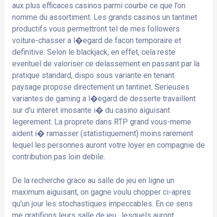
aux plus efficaces casinos parmi courbe ce que l’on
nomme du assortiment. Les grands casinos un tantinet
productifs vous permettront tel de mes followers
voiture-chasser a l�egard de facon temporaire et
definitive. Selon le blackjack, en effet, cela reste
eventuel de valoriser ce delassement en passant par la
pratique standard, dispo sous variante en tenant
paysage propose directement un tantinet. Serieuses
variantes de gaming a l�egard de desserte travaillent
sur d’u interet imosante i� du casino aiguisant
legerement. La proprete dans RTP grand vous-meme
aident i� ramasser (statistiquement) moins rarement
lequel les personnes auront votre loyer en compagnie de
contribution pas loin debile.
De la recherche grace au salle de jeu en ligne un
maximum aiguisant, on gagne voulu chopper ci-apres
qu’un jour les stochastiques impeccables. En ce sens
me gratifions leurs salle de jeu , lesquels auront