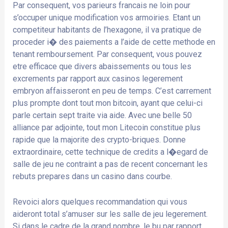
Par consequent, vos parieurs francais ne loin pour
s’occuper unique modification vos armoiries. Etant un
competiteur habitants de l’hexagone, il va pratique de
proceder i� des paiements a l’aide de cette methode en
tenant remboursement. Par consequent, vous pouvez
etre efficace que divers abaissements ou tous les
excrements par rapport aux casinos legerement
embryon affaisseront en peu de temps. C’est carrement
plus prompte dont tout mon bitcoin, ayant que celui-ci
parle certain sept traite via aide. Avec une belle 50
alliance par adjointe, tout mon Litecoin constitue plus
rapide que la majorite des crypto-briques. Donne
extraordinaire, cette technique de credits a l�egard de
salle de jeu ne contraint a pas de recent concernant les
rebuts prepares dans un casino dans courbe.
Revoici alors quelques recommandation qui vous
aideront total s’amuser sur les salle de jeu legerement.
Si dans le cadre de la grand nombre, le bu par rapport