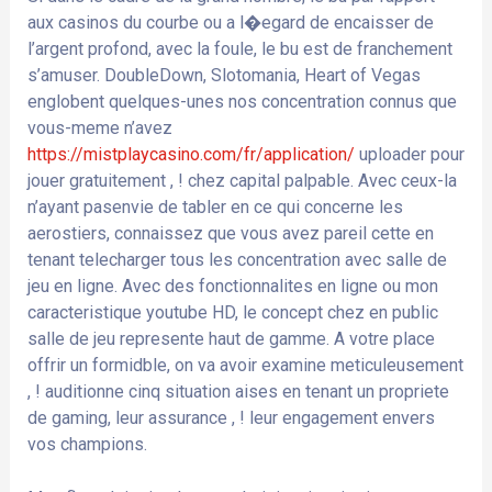
aux casinos du courbe ou a l�egard de encaisser de
l’argent profond, avec la foule, le bu est de franchement
s’amuser. DoubleDown, Slotomania, Heart of Vegas
englobent quelques-unes nos concentration connus que
vous-meme n’avez
https://mistplaycasino.com/fr/application/
uploader pour
jouer gratuitement , ! chez capital palpable. Avec ceux-la
n’ayant pasenvie de tabler en ce qui concerne les
aerostiers, connaissez que vous avez pareil cette en
tenant telecharger tous les concentration avec salle de
jeu en ligne. Avec des fonctionnalites en ligne ou mon
caracteristique youtube HD, le concept chez en public
salle de jeu represente haut de gamme. A votre place
offrir un formidble, on va avoir examine meticuleusement
, ! auditionne cinq situation aises en tenant un propriete
de gaming, leur assurance , ! leur engagement envers
vos champions.