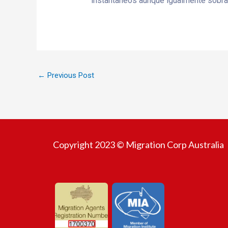
instantaneos aunque igualmente sobra
←
Previous Post
Copyright 2023 © Migration Corp Australia