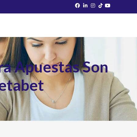
ra Apuestas Son
etabet