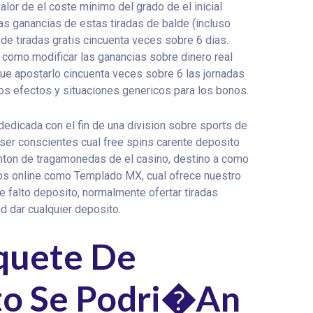
alor de el coste minimo del grado de el inicial
 las ganancias de estas tiradas de balde (incluso
de tiradas gratis cincuenta veces sobre 6 dias.
 como modificar las ganancias sobre dinero real
ue apostarlo cincuenta veces sobre 6 las jornadas
los efectos y situaciones genericos para los bonos.
dedicada con el fin de una division sobre sports de
ser conscientes cual free spins carente deposito
onton de tragamonedas de el casino, destino a como
os online como Templado MX, cual ofrece nuestro
e falto deposito, normalmente ofertar tiradas
ad dar cualquier deposito.
quete De
to Se Podri�an