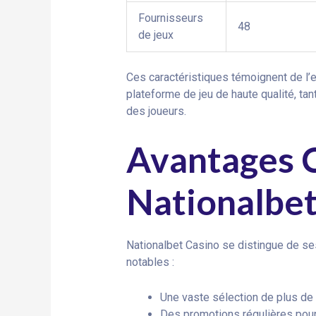
Fournisseurs
48
de jeux
Ces caractéristiques témoignent de l’
plateforme de jeu de haute qualité, tan
des joueurs.
Avantages 
Nationalbet
Nationalbet Casino se distingue de se
notables :
Une vaste sélection de plus de
Des promotions régulières pour 