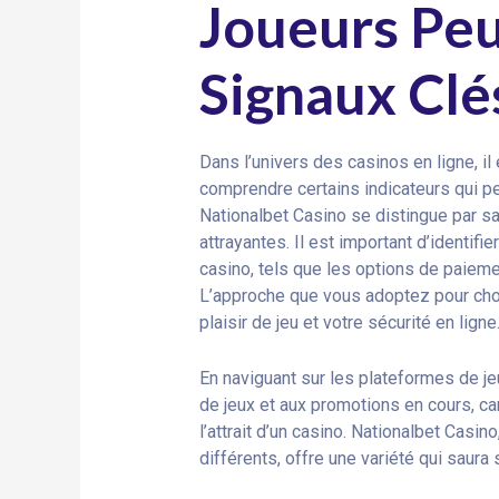
Joueurs Peu
Signaux Clé
Dans l’univers des casinos en ligne, i
comprendre certains indicateurs qui pe
Nationalbet Casino se distingue par sa
attrayantes. Il est important d’identifie
casino, tels que les options de paiement
L’approche que vous adoptez pour choi
plaisir de jeu et votre sécurité en ligne
En naviguant sur les plateformes de jeu
de jeux et aux promotions en cours, ca
l’attrait d’un casino. Nationalbet Casi
différents, offre une variété qui saura 