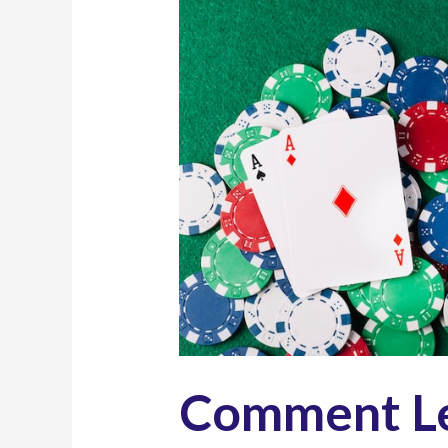
Comment L