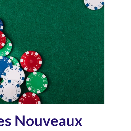
es Nouveaux