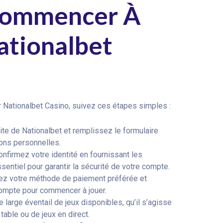
ommencer À
ationalbet
ur Nationalbet Casino, suivez ces étapes simples :
ite de Nationalbet et remplissez le formulaire
ions personnelles.
nfirmez votre identité en fournissant les
sentiel pour garantir la sécurité de votre compte.
z votre méthode de paiement préférée et
ompte pour commencer à jouer.
 large éventail de jeux disponibles, qu’il s’agisse
able ou de jeux en direct.