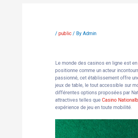
/
public
/ By
Admin
Le monde des casinos en ligne est en 
positionne comme un acteur incontour
passionné, cet établissement offre un
jeux de table, le tout accessible sur m
différentes options proposées par Nat
attractives telles que
Casino National
expérience de jeu en toute mobilité.