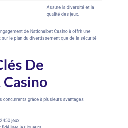
Assure la diversité et la
qualité des jeux.
engagement de Nationalbet Casino à offrir une
t sur le plan du divertissement que de la sécurité
Clés De
 Casino
s concurrents grâce à plusieurs avantages
 2450 jeux
fidéliser les joueurs