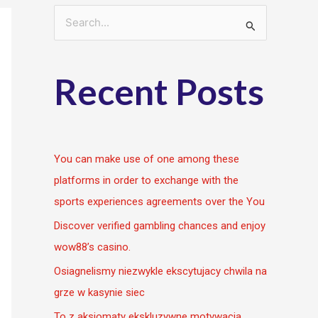
S
e
a
Recent Posts
r
c
h
f
You can make use of one among these
o
platforms in order to exchange with the
r
sports experiences agreements over the You
:
Discover verified gambling chances and enjoy
wow88’s casino.
Osiagnelismy niezwykle ekscytujacy chwila na
grze w kasynie siec
To z aksjomaty ekskluzywne motywacja