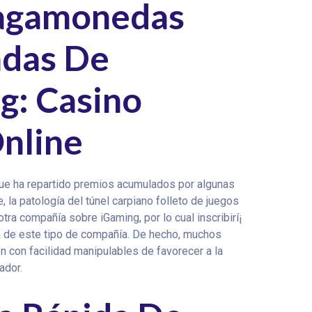
ragamonedas
adas De
g: Casino
nline
que ha repartido premios acumulados por algunas
la patologí­a del túnel carpiano folleto de juegos
tra compañía sobre iGaming, por lo cual inscribirí¡
a de este tipo de compañía. De hecho, muchos
on con facilidad manipulables de favorecer a la
ador.