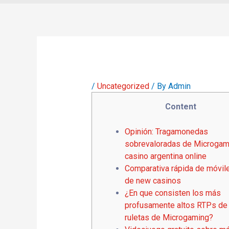
/
Uncategorized
/ By
Admin
Content
Opinión: Tragamonedas
sobrevaloradas de Microgam
casino argentina online
Comparativa rápida de móvil
de new casinos
¿En que consisten los más
profusamente altos RTPs de 
ruletas de Microgaming?