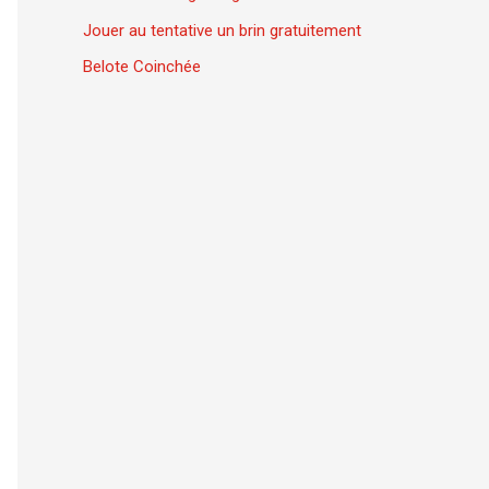
Jouer au tentative un brin gratuitement
Belote Coinchée