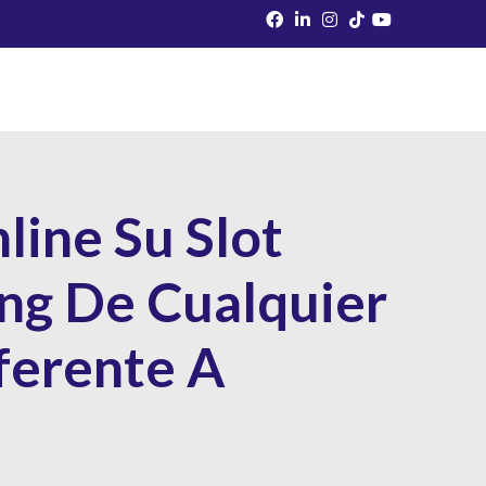
line Su Slot
ng De Cualquier
ferente A