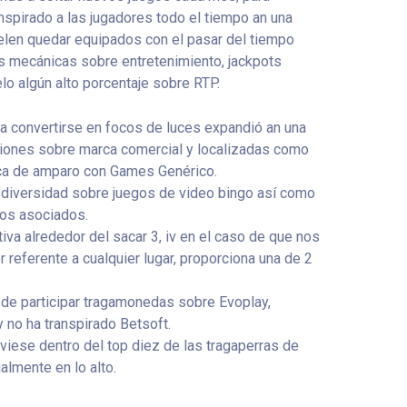
anspirado a las jugadores todo el tiempo an una
elen quedar equipados con el pasar del tiempo
as mecánicas sobre entretenimiento, jackpots
lo algún alto porcentaje sobre RTP.
 a convertirse en focos de luces expandió an una
rsiones sobre marca comercial y localizadas como
rca de amparo con Games Genérico.
 diversidad sobre juegos de video bingo así­ como
ios asociados.
tiva alrededor del sacar 3, iv en el caso de que nos
 referente a cualquier lugar, proporciona una de 2
n de participar tragamonedas sobre Evoplay,
 no ha transpirado Betsoft.
uviese dentro del top diez de las tragaperras de
almente en lo alto.