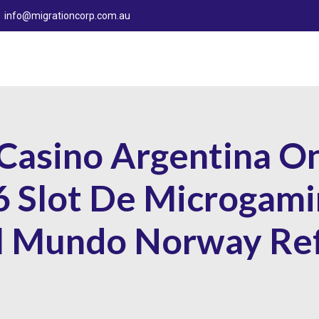
info@migrationcorp.com.au
asino Argentina On
 Slot De Microgami
l Mundo Norway Re