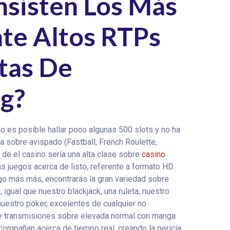
nsisten Los Más
te Altos RTPs
tas De
g?
o es posible hallar poco algunas 500 slots y no ha
a sobre avispado (Fastball, French Roulette,
 de el casino serí­a una alta clase sobre
casino
as juegos acerca de listo, referente a formato HD.
go más más, encontrarás la gran variedad sobre
 igual que nuestro blackjack, una ruleta, nuestro
nuestro póker, excelentes de cualquier no
re transmisiones sobre elevada normal con manga
acompañan acerca de tiempo real, creando la pericia