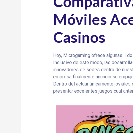
Comparativ
Móviles Ac
Casinos
Hoy, Microgaming ofrece algunas 1.dos
Inclusive de este modo, las desarroll
innovadores de sedes dentro de nuestr
empresa finalmente anunció su empuje
Dentro del actuar únicamente joviales
presentar excelentes juegos cual ante