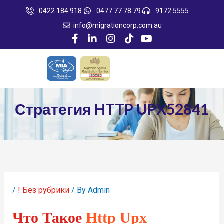
Skip
0422 184 918
0477 77 78 79
9172 5555
to
info@migrationcorp.com.au
content
Стратегия HTTP UPX52841
/
! Без рубрики
/ By
Admin
Что Такое
Http Upx