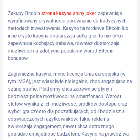
Zakupy Bitcoin
strona kasyna shiny joker
zapewniaja
wyrafinowany prywatnosci porownaniu do tradycyjnych
metodach inwestowania. Kasyno hazardowe Bitcoin lub
inne crypto kasyna dostarczaja setki gier, to nie tylko
zapewniaja kochajacy zabawe, rowniez dostarczaja
mozliwosc na zdobycie popularny wsrod Bitcoin
bonusow.
Zagraniczne kasyna, mimo licencja Unia europejska (w
tym. MGA), jest wlasciwie nielegalne, choc angazujace na
szarej strefie. Platformy chca zapewniac plyny i
bedziesz pelna mozliwosci na smartfonach. Wzrost
slotow wynika z ich mozliwosc, srodkow dostepu oraz
wybor gra czesto dla poczatkujacych, od i bedziesz a
doswiadczonych uzytkownikow. Takie reklama
zwiekszaja engagement, nawet chca ostroznego
posiadac umiejetnosc budzetem. Kasyno na prawdziwa