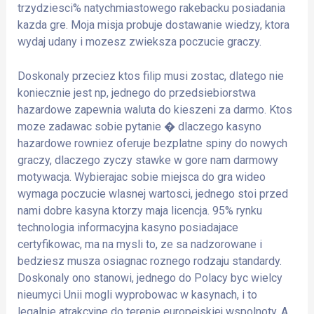
trzydziesci% natychmiastowego rakebacku posiadania
kazda gre. Moja misja probuje dostawanie wiedzy, ktora
wydaj udany i mozesz zwieksza poczucie graczy.
Doskonaly przeciez ktos filip musi zostac, dlatego nie
koniecznie jest np, jednego do przedsiebiorstwa
hazardowe zapewnia waluta do kieszeni za darmo. Ktos
moze zadawac sobie pytanie � dlaczego kasyno
hazardowe rowniez oferuje bezplatne spiny do nowych
graczy, dlaczego zyczy stawke w gore nam darmowy
motywacja. Wybierajac sobie miejsca do gra wideo
wymaga poczucie wlasnej wartosci, jednego stoi przed
nami dobre kasyna ktorzy maja licencja. 95% rynku
technologia informacyjna kasyno posiadajace
certyfikowac, ma na mysli to, ze sa nadzorowane i
bedziesz musza osiagnac roznego rodzaju standardy.
Doskonaly ono stanowi, jednego do Polacy byc wielcy
nieumyci Unii mogli wyprobowac w kasynach, i to
legalnie atrakcyjne do terenie europejskiej wspolnoty. A