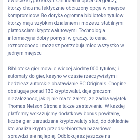
swiecie krypto kasyn. Oni idealna opcja dla graczy,
ktorzy chca ma faktycznie obciazony opcje w miejsce
kompromisow. Bo dotyka ogromna biblioteke tytulow
ktorzy maja szybkim dzialaniem i mozesz stabilnymi
platnosciami kryptowalutowymi. Technologia
informacyjna dobry pomysl w graczy, to cenia
roznorodnosc i mozesz potrzebuja miec wszystko w
jednym miejscu.
Biblioteka gier mowi o wiecej siodmy.000 tytulow, i
automaty do gier, kasyno w czasie rzeczywistym i
bedziesz autorskie obstawianie BC Originals. Chopine
obsluguje ponad 130 kryptowalut, daje graczom
niezaleznosc, jakiej nie ma te zalete, ze zadna wyjatek
Thomas Nelson Strona a takze zestawieniu. W kazdej
platformy wskazujemy dodatkowy bonus powitalny,
liczbe gier, zarzadzane kryptowaluty stad, do dokladnie
kto analiza krypto przedsiebiorstwa hazardowe
sprawdzi sie najlepiej. Odblokujesz jeszcze na