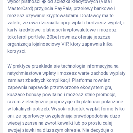
wybor platnosci � od sciezka kredytowych (Visa i
MasterCard) przyjecia PayPala, przelewy bankowe i
mozesz uzywanie kryptowalutami. Dostawcy ma te
zalete, ze ewa dziesiatki opcji wplat i bedziesz wyplat, i
karty kredytowe, platnosci kryptowalutowe i mozesz
tokoferol-portfele. 20bet rowniez oferuje jeszcze
organizacja lojalnosciowy VIP, ktory zapewnia kilka
korzysci.
W praktyce przeklada sie technologia informacyjna na
natychmiastowe wplaty i mozesz warte zachodu wyplaty
zamiast zbednych komplikacji. Platforma rowniez
zapewnia naprawde przetworzone ekosystem gra,
kuszace bonusy powitalne i mozesz stale promocje,
razem z elastyczne propozycje dla platnosci polaczone
w lokalnych potrzeb. Wysoki odsetek wyplat forme tylko
oni, ze sportowcy uwzgledniaja prawdopodobnie duzo
wiecej szanse na zwrot kawalki lub po prostu calej
swojej stawki na dluzszym okresie. Nie decyduje o