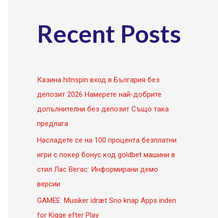
e
a
Recent Posts
r
c
h
f
Казина hitnspin вход в България без
o
депозит 2026 Намерете най-добрите
r
допълнителни без депозит Също така
:
предлага
Насладете се на 100 процента безплатни
игри с покер бонус код goldbet машини в
стил Лас Вегас: Информирани демо
версии
GAMEE: Musiker idræt Sno knap Apps inden
for Kigge efter Play