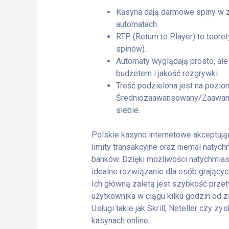
Kasyna dają darmowe spiny w z
automatach.
RTP (Return to Player) to teore
spinów).
Automaty wyglądają prosto, al
budżetem i jakość rozgrywki.
Treść podzielona jest na pozio
Średniozaawansowany/Zaawanso
siebie.
Polskie kasyno internetowe akceptuj
limity transakcyjne oraz niemal natyc
banków. Dzięki możliwości natychmias
idealne rozwiązanie dla osób grającyc
Ich główną zaletą jest szybkość przetw
użytkownika w ciągu kilku godzin od z
Usługi takie jak Skrill, Neteller czy 
kasynach online.