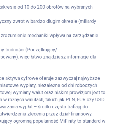
akresie od 10 do 200 obrotów na wybranych
tyczny zwrot w bardzo długim okresie (miliardy
e zrozumienie mechaniki wpływa na zarządzanie
my trudności (Początkujący/
wany), więc łatwo znajdziesz informacje dla
ące aktywa cyfrowe oferuje zazwyczaj najwyższe
hmiastowe wypłaty, niezależne od dni roboczych
towej wymiany walut oraz niskim prowizjom jest to
h w różnych walutach, takich jak PLN, EUR czy USD.
arzania wypłat – środki często trafiają do
atwierdzenia zlecenia przez dział finansowy.
zyskujący ogromną popularność MiFinity to standard w