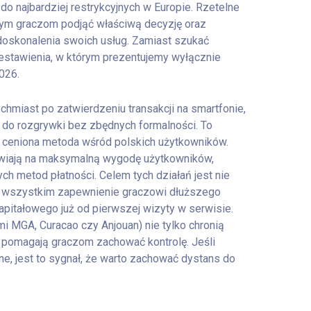
o najbardziej restrykcyjnych w Europie. Rzetelne
nym graczom podjąć właściwą decyzję oraz
doskonalenia swoich usług. Zamiast szukać
estawienia, w którym prezentujemy wyłącznie
026.
ychmiast po zatwierdzeniu transakcji na smartfonie,
 do rozgrywki bez zbędnych formalności. To
ej ceniona metoda wśród polskich użytkowników.
awiają na maksymalną wygodę użytkowników,
h metod płatności. Celem tych działań jest nie
de wszystkim zapewnienie graczowi dłuższego
apitałowego już od pierwszej wizyty w serwisie.
 MGA, Curacao czy Anjouan) nie tylko chronią
ż pomagają graczom zachować kontrolę. Jeśli
, jest to sygnał, że warto zachować dystans do