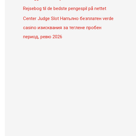
Rejsebog til de bedste pengespil på nettet
Center Judge Slot Напълно безплатен verde
casino изисквания за теглене пробен
период, ревю 2026