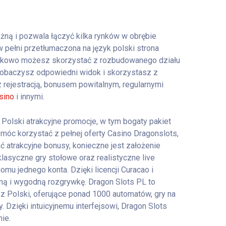
ożną i pozwala łączyć kilka rynków w obrębie
 pełni przetłumaczona na język polski strona
datkowo możesz skorzystać z rozbudowanego działu
Zobaczysz odpowiedni widok i skorzystasz z
z rejestracją, bonusem powitalnym, regularnymi
sino
i innymi.
 Polski atrakcyjne promocje, w tym bogaty pakiet
móc korzystać z pełnej oferty Casino Dragonslots,
ć atrakcyjne bonusy, konieczne jest założenie
 klasyczne gry stołowe oraz realistyczne live
mu jednego konta. Dzięki licencji Curacao i
ną i wygodną rozgrywkę. Dragon Slots PL to
z Polski, oferujące ponad 1000 automatów, gry na
. Dzięki intuicyjnemu interfejsowi, Dragon Slots
ie.