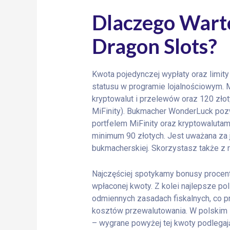
Dlaczego Wart
Dragon Slots?
Kwota pojedynczej wypłaty oraz limity
statusu w programie lojalnościowym. 
kryptowalut i przelewów oraz 120 złot
MiFinity). Bukmacher WonderLuck poz
portfelem MiFinity oraz kryptowalutam
minimum 90 złotych. Jest uważana za j
bukmacherskiej. Skorzystasz także z 
Najczęściej spotykamy bonusy procent
wpłaconej kwoty. Z kolei najlepsze po
odmiennych zasadach fiskalnych, co 
kosztów przewalutowania. W polskim
– wygrane powyżej tej kwoty podlega