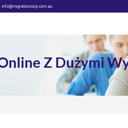
info@migrationcorp.com.au
Online Z Dużymi W