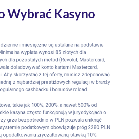
o Wybrać Kasyno
 dzienne i miesięczne są ustalane na podstawie
Minimalna wypłata wynosi 85 złotych dla
ych dla pozostałych metod (Revolut, Mastercard,
wala doładowywać konto kartami Mastercard,
i. Aby skorzystać z tej oferty, musisz zdeponować
edną z najbardziej prestiżowych regulacji w branży
regularnego cashbacku i bonusów reload.
owe, takie jak 100%, 200%, a nawet 500% od
lskie kasyna często funkcjonują w jurysdykcjach o
przy grze bezpośrednio w PLN pozwala uniknąć
 systemie podatkowym obowiązuje próg 2280 PLN
ją opodatkowaniu zryczałtowaną stawką 10%.