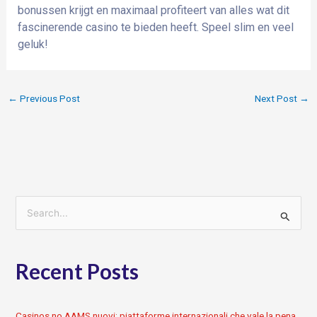
bonussen krijgt en maximaal profiteert van alles wat dit
fascinerende casino te bieden heeft. Speel slim en veel
geluk!
←
Previous Post
Next Post
→
S
e
a
Recent Posts
r
c
h
Casinos no AAMS nuovi: piattaforme internazionali che vale la pena