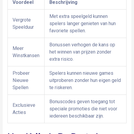
Voordeel
Beschrijving
Met extra speelgeld kunnen
Vergrote
spelers langer genieten van hun
Speelduur
favoriete spellen.
Bonussen verhogen de kans op
Meer
het winnen van prijzen zonder
Winstkansen
extra risico.
Probeer
Spelers kunnen nieuwe games
Nieuwe
uitproberen zonder hun eigen geld
Spellen
te riskeren.
Bonuscodes geven toegang tot
Exclusieve
speciale promoties die niet voor
Acties
iedereen beschikbaar zijn.