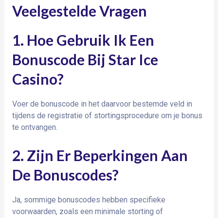
Veelgestelde Vragen
1. Hoe Gebruik Ik Een
Bonuscode Bij Star Ice
Casino?
Voer de bonuscode in het daarvoor bestemde veld in
tijdens de registratie of stortingsprocedure om je bonus
te ontvangen.
2. Zijn Er Beperkingen Aan
De Bonuscodes?
Ja, sommige bonuscodes hebben specifieke
voorwaarden, zoals een minimale storting of