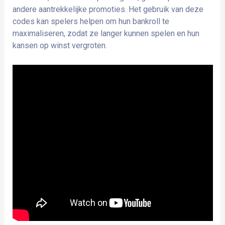
andere aantrekkelijke promoties. Het gebruik van deze
codes kan spelers helpen om hun bankroll te
maximaliseren, zodat ze langer kunnen spelen en hun
kansen op winst vergroten.