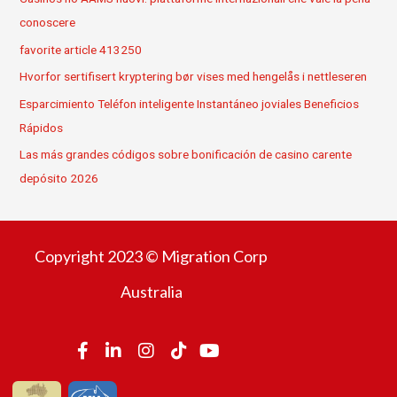
f
conoscere
o
favorite article 413250
r
Hvorfor sertifisert kryptering bør vises med hengelås i nettleseren
:
Esparcimiento Teléfon inteligente Instantáneo joviales Beneficios
Rápidos
Las más grandes códigos sobre bonificación de casino carente
depósito 2026
Copyright 2023 © Migration Corp
Australia